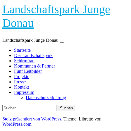
Landschaftspark Junge
Donau
Landschaftspark Junge Donau
Zum
Startseite
Inhalt
Der Landschaftspark
springen
Schirmfrau
Kommunen & Partner
Fünf Leitbilder
Projekte
Presse
Kontakt
Impressum
Datenschutzerklärung
Suchen
nach:
Stolz präsentiert von WordPress.
Theme: Libretto von
WordPress.com
.