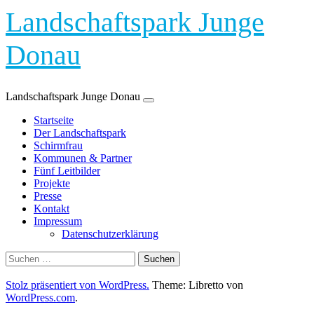
Landschaftspark Junge
Donau
Landschaftspark Junge Donau
Zum
Startseite
Inhalt
Der Landschaftspark
springen
Schirmfrau
Kommunen & Partner
Fünf Leitbilder
Projekte
Presse
Kontakt
Impressum
Datenschutzerklärung
Suchen
nach:
Stolz präsentiert von WordPress.
Theme: Libretto von
WordPress.com
.