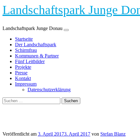
Landschaftspark Junge Do
Landschaftspark Junge Donau
Zum
Startseite
Inhalt
Der Landschaftspark
springen
Schirmfrau
Kommunen & Partner
Fünf Leitbilder
Projekte
Presse
Kontakt
Impressum
Datenschutzerklärung
Suchen
nach:
Kategorie:
Pressespiegel
Veröffentlicht am
3. April 2017
3. April 2017
von
Stefan Blanz