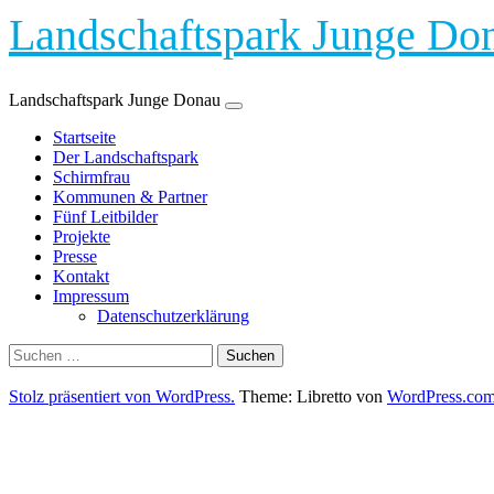
Landschaftspark Junge Do
Landschaftspark Junge Donau
Zum
Startseite
Inhalt
Der Landschaftspark
springen
Schirmfrau
Kommunen & Partner
Fünf Leitbilder
Projekte
Presse
Kontakt
Impressum
Datenschutzerklärung
Suchen
nach:
Stolz präsentiert von WordPress.
Theme: Libretto von
WordPress.co