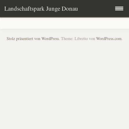
Landschaftspark Junge Donau
Zum
Startseite
Inhalt
Stolz präsentiert von WordPress.
Theme: Libretto von
WordPress.com
.
springen
Der Landschaftspark
Schirmfrau
Kommunen & Partner
Fünf Leitbilder
Projekte
Presse