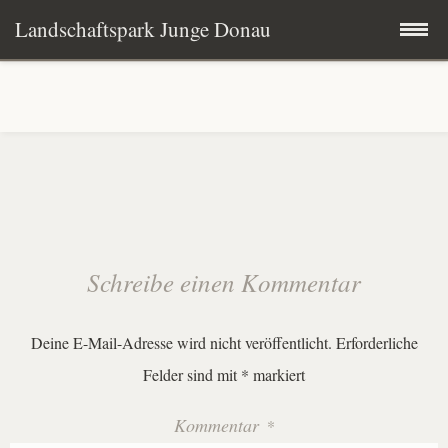
Landschaftspark Junge Donau
Zum
Startseite
Inhalt
springen
Der Landschaftspark
Schirmfrau
Kommunen & Partner
Schreibe einen Kommentar
Fünf Leitbilder
Deine E-Mail-Adresse wird nicht veröffentlicht.
Erforderliche
Projekte
Felder sind mit
*
markiert
Kommentar
*
Presse