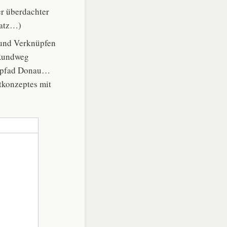
er überdachter
latz…)
 und Verknüpfen
 Rundweg
hrpfad Donau…
tkonzeptes mit