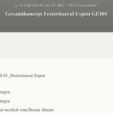
Veröffentlicht am
29. März 2014
von
admin
Gesamtkonzept Freizeitareal Espen GEI01
singen
lingen
und westlich vom Donau Altarm