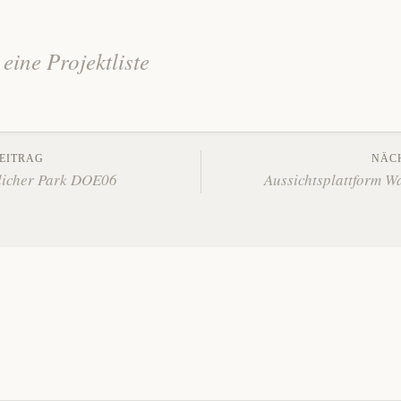
eine Projektliste
Veröffentlicht
in
EITRAG
NÄC
Alle
licher Park DOE06
Aussichtsplattform 
Projekte
,
Baartal
,
Geisingen
,
kommunale
Projekte
,
Landkreis
Tuttlingen
,
Naherholung
und
Landschaftsentwicklung