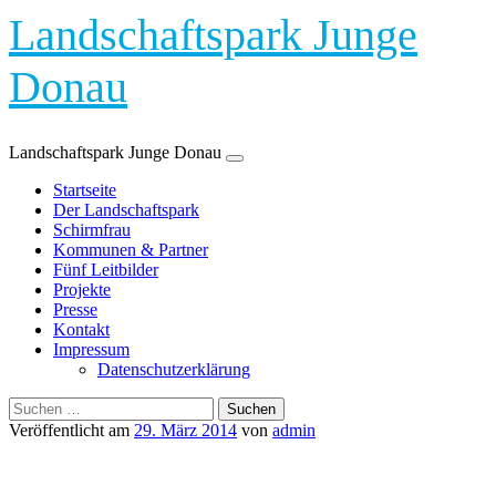
Landschaftspark Junge
Donau
Landschaftspark Junge Donau
Zum
Startseite
Inhalt
Der Landschaftspark
springen
Schirmfrau
Kommunen & Partner
Fünf Leitbilder
Projekte
Presse
Kontakt
Impressum
Datenschutzerklärung
Suchen
nach:
Veröffentlicht am
29. März 2014
von
admin
Rundwege Fürstlicher Park