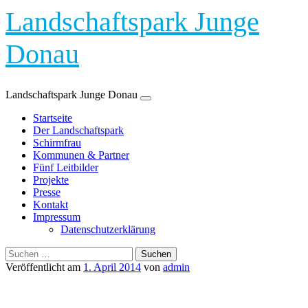
Landschaftspark Junge
Donau
Landschaftspark Junge Donau
Zum
Startseite
Inhalt
Der Landschaftspark
springen
Schirmfrau
Kommunen & Partner
Fünf Leitbilder
Projekte
Presse
Kontakt
Impressum
Datenschutzerklärung
Suchen
nach:
Veröffentlicht am
1. April 2014
von
admin
Sitzstufen Laiz SIG03