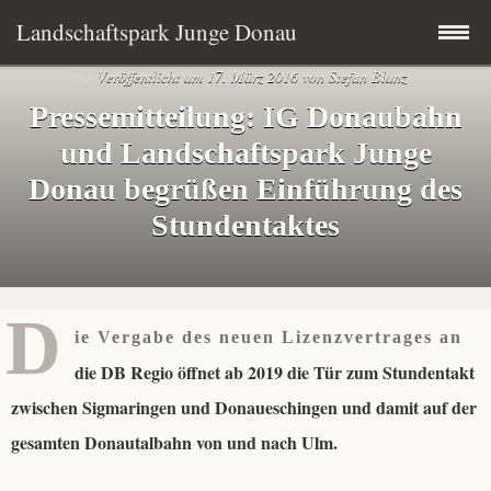
Landschaftspark Junge Donau
Veröffentlicht am
17. März 2016
von
Stefan Blanz
Zum
Startseite
Pressemitteilung: IG Donaubahn
Inhalt
und Landschaftspark Junge
springen
Der Landschaftspark
Donau begrüßen Einführung des
Stundentaktes
Schirmfrau
Kommunen & Partner
D
ie Vergabe des neuen Lizenzvertrages an
Fünf Leitbilder
die DB Regio öffnet ab 2019 die Tür zum Stundentakt
Projekte
zwischen Sigmaringen und Donaueschingen und damit auf der
gesamten Donautalbahn von und nach Ulm.
Presse