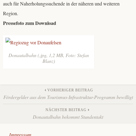
auch für Naherholungssuchende in der näheren und weiteren
Region.
Pressefoto zum Download
Donautalbahn (.jpg, 1,2 MB, Foto: Stefan
Blanz)
Veröffentlicht
Beitrags-
in
VORHERIGER BEITRAG
Mobilität
,
Fördergelder aus dem Tourismus-Infrastruktur-Programm bewilligt
Navigation
Presse
,
Startseite
NÄCHSTER BEITRAG
Donautalbahn bekommt Stundentakt
Impressum