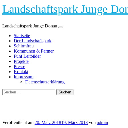
Landschaftspark Junge Do
Landschaftspark Junge Donau
Zum
Startseite
Inhalt
Der Landschaftspark
springen
Schirmfrau
Kommunen & Partner
Fünf Leitbilder
Projekte
Presse
Kontakt
Impressum
Datenschutzerklärung
Suchen
nach:
Kategorie:
Presse
Veröffentlicht am
20. März 2018
19. März 2018
von
admin