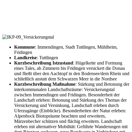
Interkommunale
Landschaftsräume IKP09
Kommune
: Immendingen, Stadt Tuttlingen, Mühlheim,
Fridingen
Landkreise
: Tuttlingen
Kurzbeschreibung Istzustand
: Hügelkette und Formung
eines Tales, ab Zimmern bis Fridingen versickert die Donau
und fließt über den Aachtopf in den Bodensee/dem Rhein und
schließlich anstatt dem Schwarzen Meer in die Nordsee
Kurzbeschreibung Maßnahme
: Stärkung und Betonung der
interkommunalen Landschaftsräume: Versickerungstal
zwischen Immendingen und Fridingen. Besonderheit der
Landschaft erleben: Betonung und Stärkung des Themas der
Versickerung und Versinkung, Landschaft erleben durch
Uferzugänge (Einblicke). Besonderheiten der Natur erleben:
Alpenbock Biotopräume beachten und erweitern,
Märzenbecher schützen und flächig erweitern. Landschaft
erleben mit alternativer Mobilität: Geführte Wanderungen mit
dem Ringzug ausbauen, neue Rundwege in Verbindung mit