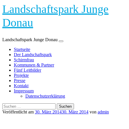
Landschaftspark Junge
Donau
Landschaftspark Junge Donau
Zum
Startseite
Inhalt
Der Landschaftspark
springen
Schirmfrau
Kommunen & Partner
Fünf Leitbilder
Projekte
Presse
Kontakt
Impressum
Datenschutzerklärung
Suchen
nach:
Veröffentlicht am
30. März 2014
30. März 2014
von
admin
Versickerungstal