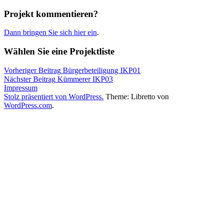
Projekt kommentieren?
Dann bringen Sie sich hier ein
.
Wählen Sie eine Projektliste
Beitrags-
Veröffentlicht
Vorheriger Beitrag
Bürgerbeteiligung IKP01
in
Nächster Beitrag
Kümmerer IKP03
Alle
Impressum
Navigation
Projekte
Stolz präsentiert von WordPress.
,
Theme: Libretto von
Baartal
WordPress.com
,
.
Beuron
,
Demografischer
Wandel
,
Donaueschingen
,
Durchbruchstal
,
Europa
,
Fridingen
,
Geisingen
,
Immendingen
,
interkommunale
Projekte
,
Inzigkofen
,