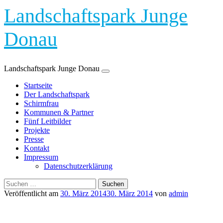
Landschaftspark Junge
Donau
Landschaftspark Junge Donau
Zum
Startseite
Inhalt
Der Landschaftspark
springen
Schirmfrau
Kommunen & Partner
Fünf Leitbilder
Projekte
Presse
Kontakt
Impressum
Datenschutzerklärung
Suchen
nach:
Veröffentlicht am
30. März 2014
30. März 2014
von
admin
Kommunalkonferenz